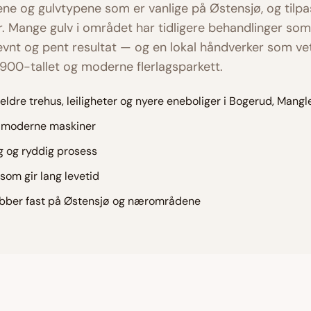
pene og gulvtypene som er vanlige på
Østensjø
, og tilp
. Mange gulv i området har tidligere behandlinger som 
 jevnt og pent resultat — og en lokal håndverker som vet
 1900-tallet og moderne flerlagsparkett.
 eldre trehus, leiligheter og nyere eneboliger i Bogerud, Mang
d moderne maskiner
 og ryddig prosess
som gir lang levetid
jobber fast på Østensjø og nærområdene