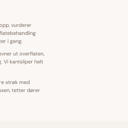
 opp, vurderer
rflatebehandling
ter i gang.
evner ut overflaten,
. Vi kantsliper helt
lere strøk med
sen, tetter dører