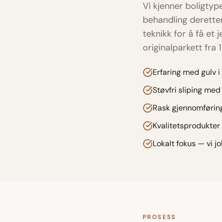
Vi kjenner boligty
behandling deretter
teknikk for å få et
originalparkett fra
Erfaring med gulv i
Støvfri sliping me
Rask gjennomføring
Kvalitetsprodukter 
Lokalt fokus — vi 
PROSESS