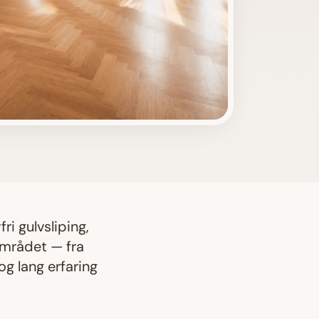
fri
gulvsliping
,
 området — fra
g lang erfaring