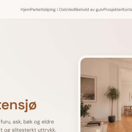
Hjem
Parkettsliping i Oslo
Vedlikehold av gulv
Prosjekter
Kont
tensjø
 furu, ask, bøk og eldre
 og slitesterkt uttrykk.