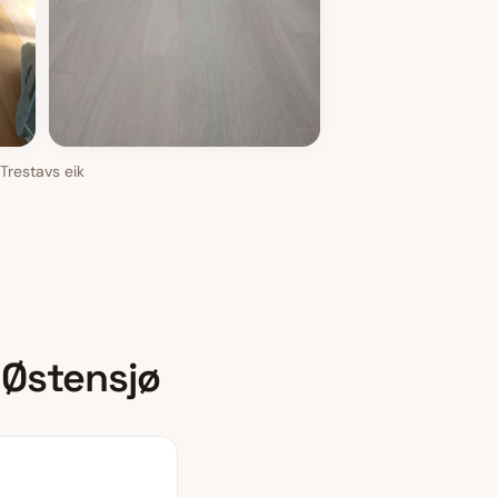
Trestavs eik
i
Østensjø