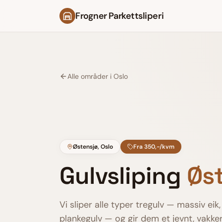
Frogner Parkettsliperi
Alle områder i Oslo
Østensjø
, Oslo
Fra 350,-/kvm
Gulvsliping
Øs
Vi sliper alle typer tregulv — massiv eik,
plankegulv — og gir dem et jevnt, vakkert