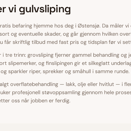
er vi
gulvsliping
gratis befaring hjemme hos deg i
Østensjø
. Da måler vi
resort og eventuelle skader, og går gjennom hvilken ove
får skriftlig tilbud med fast pris og tidsplan før vi set
r i tre trinn: grovsliping fjerner gammel behandling og j
rt slipemerker, og finslipingen gir et silkeglatt underlag
r, og sparkler riper, sprekker og småhull i samme runde.
 valgt overflatebehandling — lakk, olje eller hvitlut — i f
ruker profesjonell støvoppsamling gjennom hele proses
tter oss når jobben er ferdig.