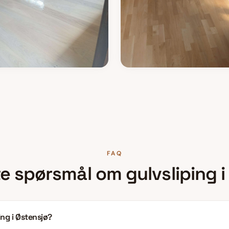
FAQ
lte spørsmål om
gulvsliping
ing i Østensjø?