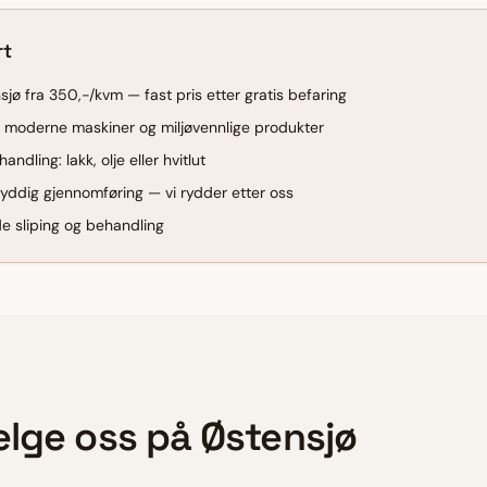
rt
sjø fra 350,-/kvm — fast pris etter gratis befaring
ed moderne maskiner og miljøvennlige produkter
andling: lakk, olje eller hvitlut
yddig gjennomføring — vi rydder etter oss
de sliping og behandling
elge oss på
Østensjø