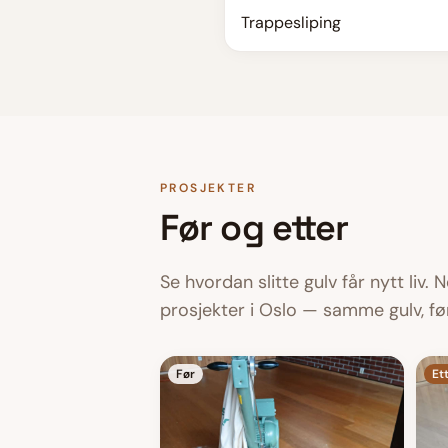
Trappesliping
PROSJEKTER
Før og etter
Se hvordan slitte gulv får nytt liv. 
prosjekter i Oslo — samme gulv, før
Før
Et