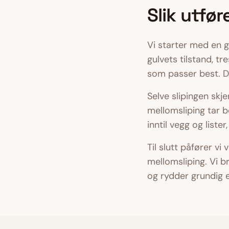
Slik utfør
Vi starter med en 
gulvets tilstand, t
som passer best. Du 
Selve slipingen skje
mellomsliping tar bo
inntil vegg og liste
Til slutt påfører vi
mellomsliping. Vi b
og rydder grundig e