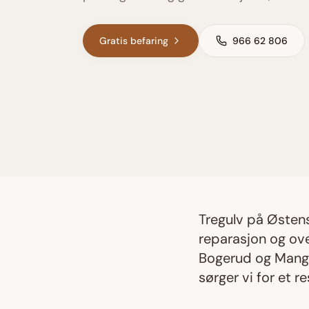
Gratis befaring
966 62 806
Tregulv på
Østen
reparasjon og ove
Bogerud og Mang
sørger vi for et r