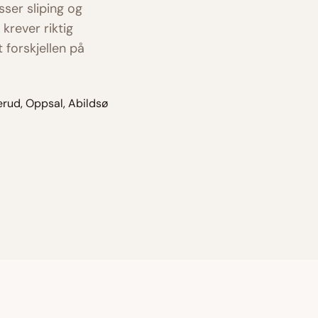
asser sliping og
krever riktig
 forskjellen på
lerud, Oppsal, Abildsø