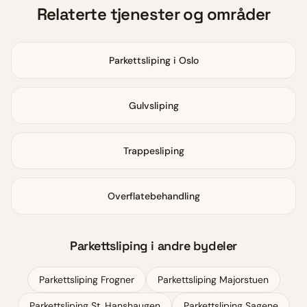
Relaterte tjenester og områder
Parkettsliping i Oslo
Gulvsliping
Trappesliping
Overflatebehandling
Parkettsliping
i andre bydeler
Parkettsliping
Frogner
Parkettsliping
Majorstuen
Parkettsliping
St. Hanshaugen
Parkettsliping
Sagene