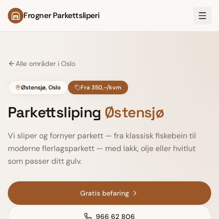
Frogner Parkettsliperi
Alle områder i Oslo
Østensjø
, Oslo
Fra 350,-/kvm
Parkettsliping
Østensjø
Vi sliper og fornyer parkett — fra klassisk fiskebein til
moderne flerlagsparkett — med lakk, olje eller hvitlut
som passer ditt gulv.
Gratis befaring
966 62 806