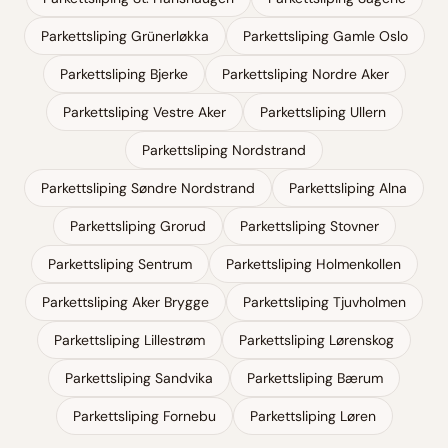
Parkettsliping
Grünerløkka
Parkettsliping
Gamle Oslo
Parkettsliping
Bjerke
Parkettsliping
Nordre Aker
Parkettsliping
Vestre Aker
Parkettsliping
Ullern
Parkettsliping
Nordstrand
Parkettsliping
Søndre Nordstrand
Parkettsliping
Alna
Parkettsliping
Grorud
Parkettsliping
Stovner
Parkettsliping
Sentrum
Parkettsliping
Holmenkollen
Parkettsliping
Aker Brygge
Parkettsliping
Tjuvholmen
Parkettsliping
Lillestrøm
Parkettsliping
Lørenskog
Parkettsliping
Sandvika
Parkettsliping
Bærum
Parkettsliping
Fornebu
Parkettsliping
Løren