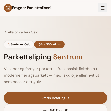
Frogner Parkettsliperi
Alle områder i Oslo
Sentrum
, Oslo
Fra 350,-/kvm
Parkettsliping
Sentrum
Vi sliper og fornyer parkett — fra klassisk fiskebein til
moderne flerlagsparkett — med lakk, olje eller hvitlut
som passer ditt gulv.
Gratis befaring
966 62 806