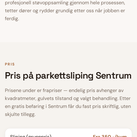
profesjonell støvoppsamling gjennom hele prosessen,
tetter dører og rydder grundig etter oss når jobben er
ferdig.
PRIS
Pris på
parkettsliping
Sentrum
Prisene under er frapriser — endelig pris avhenger av
kvadratmeter, gulvets tilstand og valgt behandling. Etter
en gratis befaring i
Sentrum
får du fast pris skriftlig, uten
skjulte tillegg.
Sliping (grunnpris)
Fra 350,-/kvm