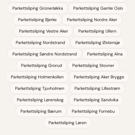
Parkettsliping
Grünerløkka
Parkettsliping
Gamle Oslo
Parkettsliping
Bjerke
Parkettsliping
Nordre Aker
Parkettsliping
Vestre Aker
Parkettsliping
Ullern
Parkettsliping
Nordstrand
Parkettsliping
Østensjø
Parkettsliping
Søndre Nordstrand
Parkettsliping
Alna
Parkettsliping
Grorud
Parkettsliping
Stovner
Parkettsliping
Holmenkollen
Parkettsliping
Aker Brygge
Parkettsliping
Tjuvholmen
Parkettsliping
Lillestrøm
Parkettsliping
Lørenskog
Parkettsliping
Sandvika
Parkettsliping
Bærum
Parkettsliping
Fornebu
Parkettsliping
Løren